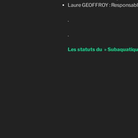
Laure GEOFFROY : Responsable
.
.
Les statuts du » Subaquatique