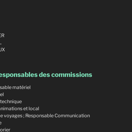
ER
L
EUX
responsables des commissions
able matériel
el
 technique
nimations et local
le voyages ; Responsable Communication
e
orier