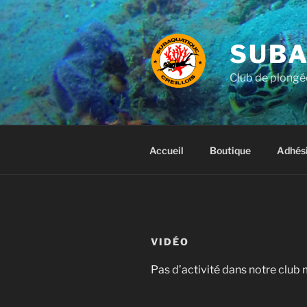
Aller
au
contenu
SUBA
principal
Club de plongée
Accueil
Boutique
Adhés
VIDÉO
Pas d’activité dans notre club 