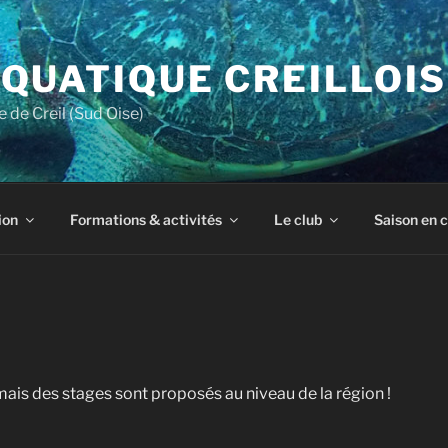
QUATIQUE CREILLOIS
 de Creil (Sud Oise)
ion
Formations & activités
Le club
Saison en 
mais des stages sont proposés au niveau de la région !