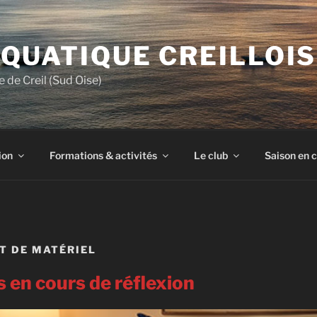
QUATIQUE CREILLOIS
 de Creil (Sud Oise)
ion
Formations & activités
Le club
Saison en 
ÊT DE MATÉRIEL
 en cours de réflexion