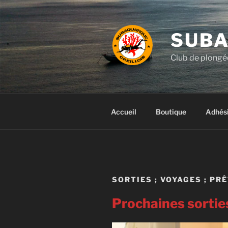
Aller
au
contenu
SUBA
principal
Club de plongée
Accueil
Boutique
Adhés
SORTIES ; VOYAGES ; PR
Prochaines sorties